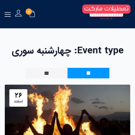
0
Event type:
چهارشنبه سوری
۲۶
اسفند