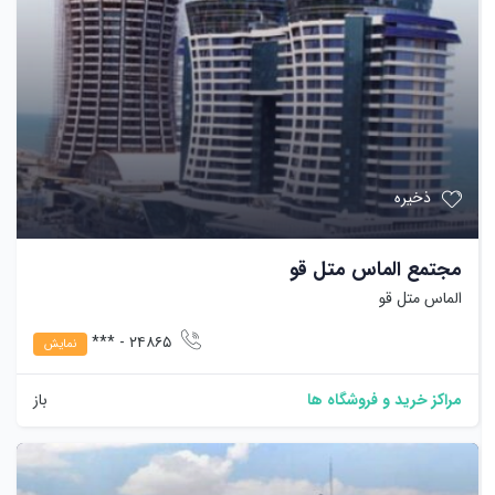
ذخیره
مجتمع الماس متل قو
الماس متل قو
٢٤٨٦٥ - ***
نمایش
مراکز خرید و فروشگاه ها
باز