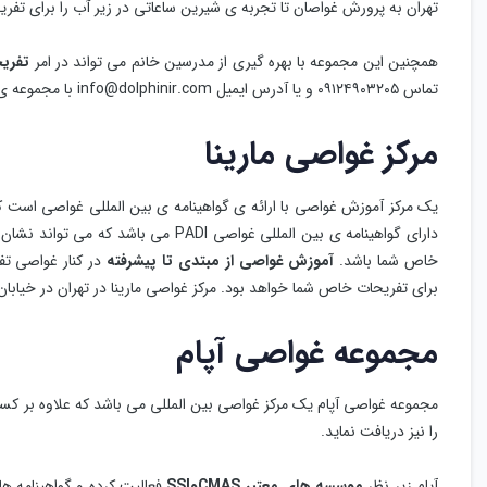
تهران به پرورش غواصان تا تجربه ی شیرین ساعاتی در زیر آب را برای تفر
همچنین این مجموعه با بهره گیری از مدرسین خانم می تواند در امر
تفریح
تماس ۰۹۱۲۴۹۰۳۲۰۵ و یا آدرس ایمیل info@dolphinir.com با مجموعه ی دلفین طلایی در ارتباط باشید.
مرکز غواصی مارینا
دارای گواهینامه ی بین المللی غواصی ADI
خاص شما باشد.
آموزش غواصی از مبتدی تا پیشرفته
در کنار غواصی تفر
برای تفریحات خاص شما خواهد بود. مرکز غواصی مارینا در تهران در خیابان ش
مجموعه غواصی آپام
مجموعه غواصی آپام یک مرکز غواصی بین المللی می باشد که علاوه بر کس
را نیز دریافت نماید.
آپام زیر نظر
موسسه های معتبر CMASوSSI
فعالیت کرده و گواهینامه ها