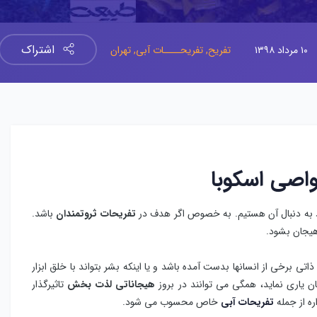
اشتراک
۱۰ مرداد ۱۳۹۸
تفریح,
تفریحــــات آبی,
تهران
واصی اسکوبا
د به دنبال آن هستیم. به خصوص اگر هدف در
تفریحات ثروتمندان
باشد.
هیجان بشود.
 ذاتی برخی از انسانها بدست آمده باشد و یا اینکه بشر بتواند با خلق ابزار
 یاری نماید، همگی می‌ توانند در بروز
هیجاناتی لذت بخش
تاثیرگذار
ه از جمله
تفریحات آبی
خاص محسوب می شود.