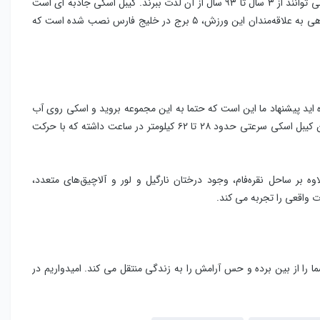
این ورزش آسان، ایمن و لذت بخش، شرایط سنی خاصی نداشته و همه می توانند از ۳ سال تا ۹۳ سال از آن لذت ببرند. کیبل اسکی جاذبه ای است
که به راحتی نمی توان از رفتن به آن صرف نظر کرد. به منظور سرویس دهی به علاقه‌مندان این ورزش، ۵ برج در خلیج فارس نصب شده است که
 اید پیشنهاد ما این است که حتما به این مجموعه بروید و اسکی روی آب
دارای طول ۸۶۰ متر و ۱۶۰ متر عرض است. این کیبل اسکی سرعتی حدود ۲۸ تا ۶۲ کیلومتر در ساعت داشته که با حرکت
 بر ساحل نقره‌فام، وجود درختان نارگیل و لور و آلاچیق‌های متعدد،
 واقعی را تجربه می کند.
 را از بین برده و حس آرامش را به زندگی منتقل می کند. امیدواریم در