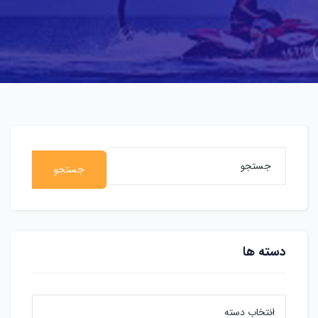
جستجو
دسته ها