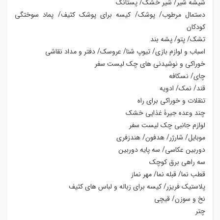
شیشه شیر/ شیر خشک/ پستانک
دستمال مرطوب/ پوشک/ کیسه برای پوشک کثیف/ پماد سوختگی
کودکان
تشک/ پتو/ پشه بند
اسباب و لوازم بازی/ تیوپ شنا/ عروسک/ دفتر و مداد نقاشی
خوراکی و نوشیدنی های چک لیست سفر
چای/ نسکافه
قند/ نمک/ ادویه
تنقلات و خوراکی برای راه
چند وعده جیرۀ غذایی خشک
لوازم جانبی چک لیست سفر
موبایل/ شارژر/ هدفون/ هندزفری
دوربین عکاسی/ سه پایه دوربین
سه راهی برق کوچک
قطب نما/ قبله نما/ مهر نماز
پلاستیک فریزر/ کیسه برای زباله و لباس های کثیف
نخ و سوزن/ قیچی
چتر