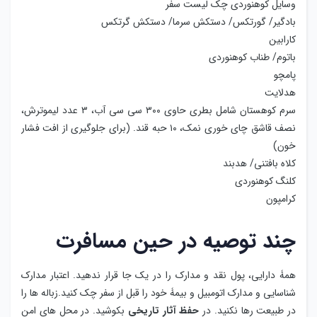
وسایل کوهنوردی چک لیست سفر
بادگیر/ گورتکس/ دستکش سرما/ دستکش گرتکس
کارابین
باتوم/ طناب کوهنوردی
پامچو
هدلایت
سرم کوهستان شامل بطری حاوی ۳۰۰ سی سی آب، ۳ عدد لیموترش،
نصف قاشق چای خوری نمک، ۱۰ حبه قند. (برای جلوگیری از افت فشار
خون)
کلاه بافتنی/ هدبند
کلنگ کوهنوردی
کرامپون
چند توصیه در حین مسافرت
همۀ دارایی، پول نقد و مدارک را در یک جا قرار ندهید. اعتبار مدارک
شناسایی و مدارک اتومبیل و بیمۀ خود را قبل از سفر چک کنید.زباله ها را
در طبیعت رها نکنید. در
حفظ آثار تاریخی
بکوشید. در محل های امن