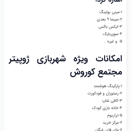
۱-مینی بولینگ
۲-سینما ۹ بعدی
۳-ایکس باکس
۴-سوپربایک
۵- و غیره …
امکانات ویژه شهربازی ژوپیتر
مجتمع کوروش
۱-پارکینگ هوشمند
۲-رستوران و فودکورت
۳-کافی شاپ
۴-خانه بازی کودک
۵-تراریوم
۶-مرکز خرید
۶-وای فای رایگان