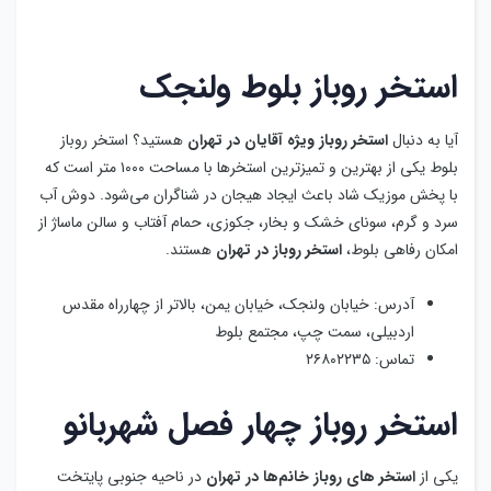
سرد و گرم، سونای خشک و بخار، جکوزی، حمام آفتاب و سالن ماساژ از
امکان رفاهی بلوط،
استخر روباز در تهران
هستند.
آدرس: خیابان ولنجک، خیابان یمن، بالاتر از چهارراه مقدس
اردبیلی، سمت چپ، مجتمع بلوط
تماس: ۲۶۸۰۲۲۳۵
استخر روباز چهار فصل شهربانو
یکی از
استخر های روباز خانم‌ها در تهران
در ناحیه جنوبی پایتخت
قرار دارد که چهار فصل و با ظرفیت محدود می‌باشد. تجربه یک حمام
آفتاب دلپذیر در استخر شهربانو امکان پذیر است که مورد استقبال
بسیاری از بانوان قرار گرفته است. استخر روباز شهربانو در داخل بوستان
بانوان واقع شده است که باعث ایجاد امنیت برای بانوان می‌شود.
آدرس: نازی آباد، خیابان نیک نام شمالی، خیابان شرفی، جنب
شرکت آب و فاضلاب، بوستان شهربانو
تماس: ۴۴۳۶۱۸۱۴