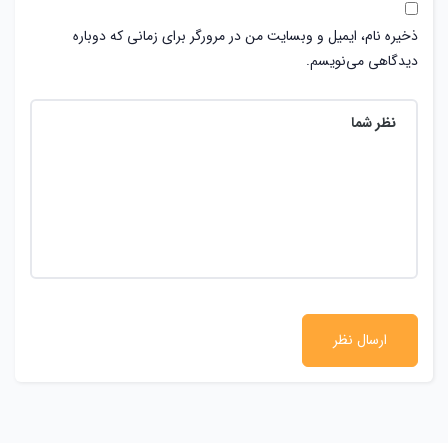
&کپی
؛ 2026 - Listdo. تمامی حقوق محفوظ است. ارائه شده توسط
ApusTheme