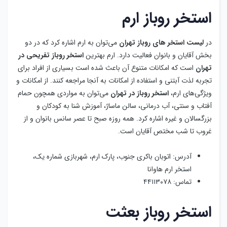
آفتاب و سنتی، آب درمانی، سالن ماساژ، آموزش شنا به کودکان و
بزرگسالان و غیره اشاره کرد. همه روزه صبح تا عصر سانس بانوان و از
غروب تا شب مختص آقایان است.
آدرس: اتوبان باکری جنوب، پارک ارم، شهربازی شماره یک،
استخر ارم هاوانا
تماس: ۴۴۱۱۳۰۷۸
استخر روباز بعثت
یکی دیگر از بهترین
استخر روباز در تهران
که در بخش آقایان فعالیت
دارد، استخر بعثت است. استخر بزرگ روباز بعثت آب بسیار تمیزی دارد
و برخورد پرسنل صمیمی و محترمانه بوده و از نظر موقعیت مکانی و
دسترسی به حمل و نقل مطلوب است. تراس آفتاب، سونا خشک و
بخار، جکوزی، حوضچه آب سرد، آموزش گروهی و خصوصی، فروشگاه
لوازم شنا و … از امکانات رفاهی استخر روباز بعثت الهیه هستند. در تمام
طول هفت روز هفته از ظهر تا غروب سانس ویژه آقایان برقرار است.