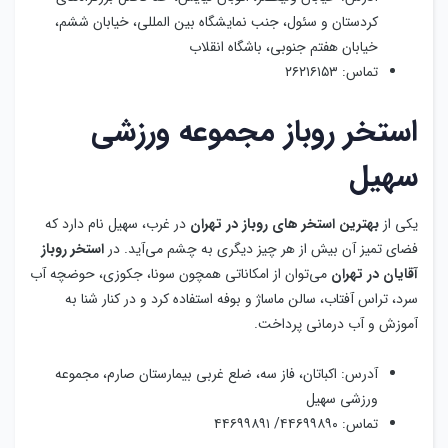
یکی از
بهترین
استخر های روباز در تهران
در غرب، سهیل نام دارد که
فضای تمیز آن بیش از هر چیز دیگری به چشم می‌آید. در
استخر روباز
آقایان در تهران
می‌توان از امکاناتی همچون سونا، جکوزی، حوضچه‌ آب
سرد، تراس آفتاب، سالن ماساژ و بوفه استفاده کرد و در کنار شنا به
آموزش و آب درمانی پرداخت.
آدرس: اکباتان، فاز سه، ضلع غربی بیمارستان صارم، مجموعه
ورزشی سهیل
تماس: ۴۴۶۹۹۸۹۰/ ۴۴۶۹۹۸۹۱
استخر روباز ارم
در
لیست استخر های روباز تهران
می‌توان به ارم اشاره کرد که در دو
بخش آقایان و بانوان فعالیت دارد. ارم بهترین
استخر روباز تفریحی در
تهران
است که امکانات متنوع آن باعث شده است بسیاری از افراد برای
تجربه لذت آبتنی و استفاده از امکانات به آنجا مراجعه کنند. از امکانات و
ویژگی‌های ارم،
استخر روباز در تهران
می‌توان به مواردی همچون حمام