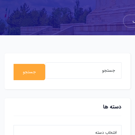
ک
جستجو
دسته ها